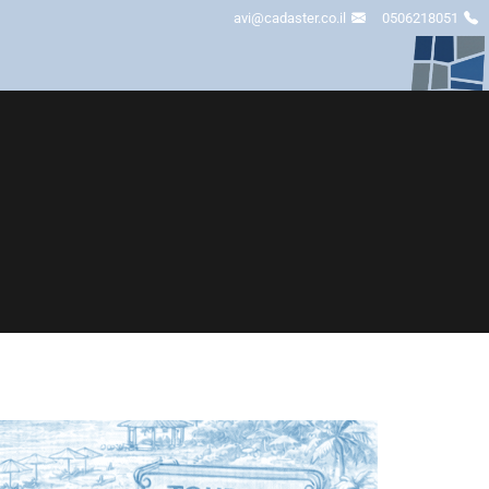
avi@cadaster.co.il
0506218051