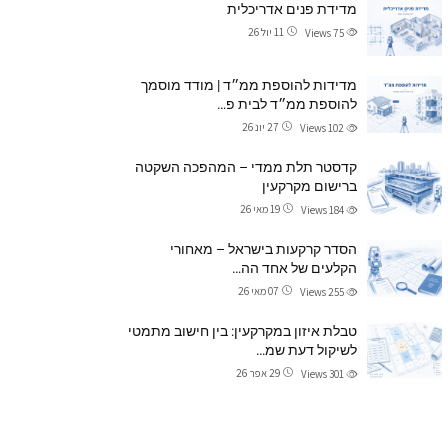
מדידת פנים אדריכלית
11 יול 26
Views
75
מדידות להוספת ממ״ד | מודד מוסמך
להוספת ממ״ד לבית פ…
27 יונ 26
Views
102
קדסטר תלת ממדי – המהפכה השקטה
ברישום מקרקעין
19 מאי 26
Views
184
הסדר קרקעות בישראל – מאחורי
הקלעים של אחד הה…
07 מאי 26
Views
255
טבלת איזון במקרקעין: בין חישוב מתמטי
לשיקול דעת שמ…
29 אפר 26
Views
301