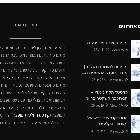
המידע באתר
 אחרונים
מדידת פנים אדריכלית
המידע באתר נכון ליום כתיבתו, האתר לא
11 יול 26
Views
75
מתעדכן לעיתים תכופות ולכן סביר להניח
השתנה או התעדכן. המידע בנושא מיפוי ו
מדידות להוספת ממ״ד |
ורישום מקרקעין יכול להשתנות לעיתים ר
מודד מוסמך להוספת מ…
אולם המידע הקשור
לרשות מקרקעי ישר
27 יונ 26
Views
102
מתעדכן ומשתנה לעיתים תכופות יותר. 
קדסטר תלת ממדי –
מועצת מקרקעי ישראל של רמ"י משתנות 
המהפכה השקטה בריש…
תכופות ואם תרצו ללמוד על נושא ספציפי,
19 מאי 26
Views
184
ממליצים לכם להוריד את קובץ ריכוז החל
המועצה (
קודקס החלטות מועצה
) של רמ"
הסדר קרקעות בישראל –
תוכלו למצוא מידע עדכני אודות כל תת נושא.
מאחורי הקלעים…
07 מאי 26
Views
255