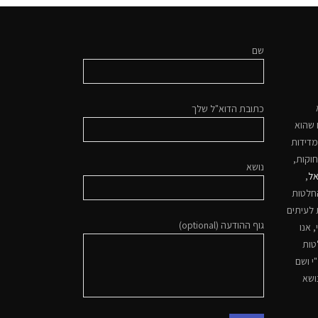
שם
כתובת הדוא"ל שלך
 שהוא
מדידות
חוקות,
נושא
אל
,
החלטות
לעיתים
גוף ההודעה (optional)
 אנו
טות
י ושם