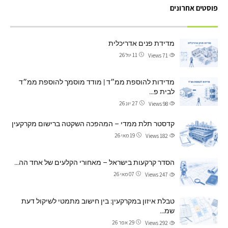
פוסטים אחרונים
מדידת פנים אדריכלית
11 יול 26
Views
71
מדידות להוספת ממ״ד | מודד מוסמך להוספת ממ״ד
לבית פ…
27 יונ 26
Views
98
קדסטר תלת ממדי – המהפכה השקטה ברישום מקרקעין
19 מאי 26
Views
182
הסדר קרקעות בישראל – מאחורי הקלעים של אחד הה…
07 מאי 26
Views
247
טבלת איזון במקרקעין: בין חישוב מתמטי לשיקול דעת
שמ…
29 אפר 26
Views
292