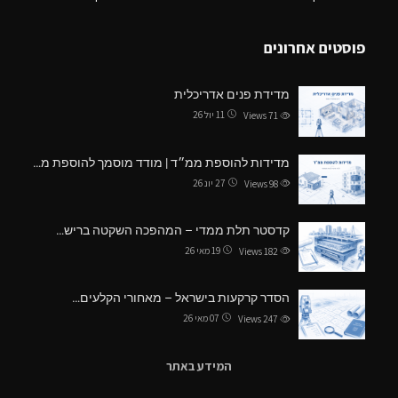
פוסטים אחרונים
מדידת פנים אדריכלית
11 יול 26
Views
71
מדידות להוספת ממ״ד | מודד מוסמך להוספת מ…
27 יונ 26
Views
98
קדסטר תלת ממדי – המהפכה השקטה בריש…
19 מאי 26
Views
182
הסדר קרקעות בישראל – מאחורי הקלעים…
07 מאי 26
Views
247
המידע באתר