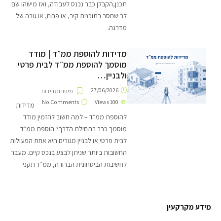
תכנן,הקבלן כבר נכנס לעבודה, ואז מישהו שם
לב שחסר בתוכנית קיר, או פתח, או גובה של
מדרגה.
מדידות להוספת ממ״ד | מודד
מוסמך להוספת ממ״ד לבית פרטי
ולבניין…
27/06/2026
מיפוי ומדידות
No Comments
Views
100
מדידות
להוספת ממ״ד – למה חשוב להזמין מודד
מוסמך כבר בתחילת הדרך? הוספת ממ״ד
לבית פרטי או לבניין מגורים היא אחת הפעולות
החשובות ביותר שניתן לבצע בנכס קיים. מעבר
לחשיבות הביטחונית הברורה, ממ״ד תקני
מידע מקרקעין