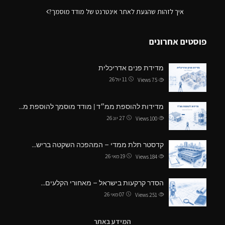
איך לזהות שהגעת לאתר אינטרנט של מודד מוסמך?
פוסטים אחרונים
מדידת פנים אדריכלית
11 יול 26
Views
75
מדידות להוספת ממ״ד | מודד מוסמך להוספת מ…
27 יונ 26
Views
100
קדסטר תלת ממדי – המהפכה השקטה בריש…
19 מאי 26
Views
184
הסדר קרקעות בישראל – מאחורי הקלעים…
07 מאי 26
Views
251
המידע באתר