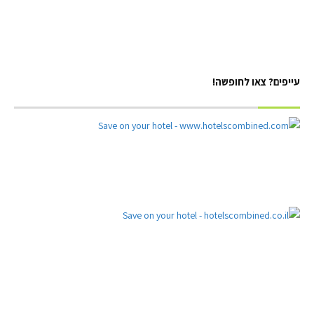
עייפים? צאו לחופשה!