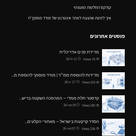
קודקס החלטות מועצה
איך לזהות שהגעת לאתר אינטרנט של מודד מוסמך?
פוסטים אחרונים
מדידת פנים אדריכלית
11 יול 26
Views
76
מדידות להוספת ממ״ד | מודד מוסמך להוספת מ…
27 יונ 26
Views
103
קדסטר תלת ממדי – המהפכה השקטה בריש…
19 מאי 26
Views
185
הסדר קרקעות בישראל – מאחורי הקלעים…
07 מאי 26
Views
256